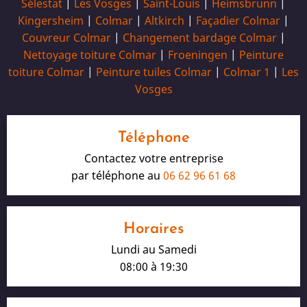
Sélestat
|
Les Vosges
|
Saint-Louis
|
Heimsbrunn
|
Kingersheim
|
Colmar
|
Altkirch
|
Façadier Colmar
|
Couvreur Colmar
|
Changement bardage Colmar
|
Nettoyage toiture Colmar
|
Froeningen
|
Peinture
toiture Colmar
|
Peinture tuiles Colmar
|
Colmar 1
|
Les
Vosges
Téléphone
Contactez votre entreprise
par téléphone au
06 62 96 61 68
Horaires
Lundi au Samedi
08:00 à 19:30