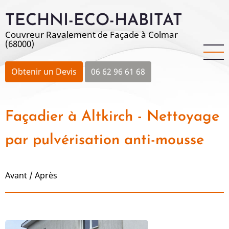
Aller
TECHNI-ECO-HABITAT
au
contenu
Couvreur Ravalement de Façade à Colmar
(68000)
principal
Obtenir un Devis
06 62 96 61 68
Façadier à Altkirch - Nettoyage
par pulvérisation anti-mousse
Avant / Après