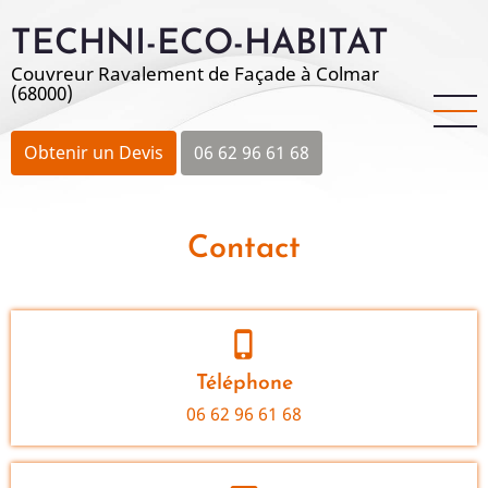
Aller
TECHNI-ECO-HABITAT
au
contenu
Couvreur Ravalement de Façade à Colmar
(68000)
principal
Obtenir un Devis
06 62 96 61 68
Contact
phone_iphone
Téléphone
06 62 96 61 68