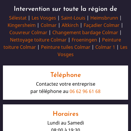
Intervention sur toute la région de
Sélestat
|
Les Vosges
|
Saint-Louis
|
Heimsbrunn
|
Kingersheim
|
Colmar
|
Altkirch
|
Façadier Colmar
|
Couvreur Colmar
|
Changement bardage Colmar
|
Nettoyage toiture Colmar
|
Froeningen
|
Peinture
toiture Colmar
|
Peinture tuiles Colmar
|
Colmar 1
|
Les
Vosges
Téléphone
Contactez votre entreprise
par téléphone au
06 62 96 61 68
Horaires
Lundi au Samedi
08:00 à 19:30