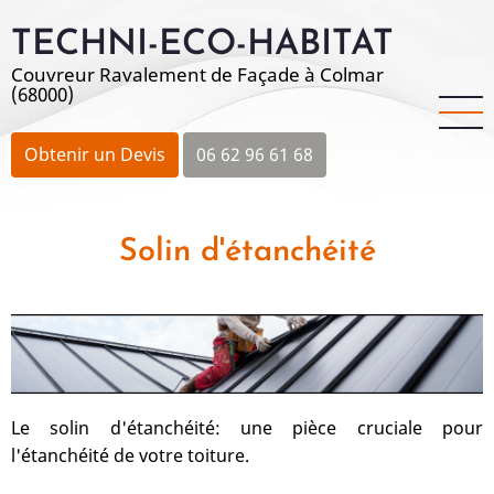
Aller
TECHNI-ECO-HABITAT
au
contenu
Couvreur Ravalement de Façade à Colmar
(68000)
principal
Obtenir un Devis
06 62 96 61 68
Solin d'étanchéité
Le solin d'étanchéité: une pièce cruciale pour
l'étanchéité de votre toiture.