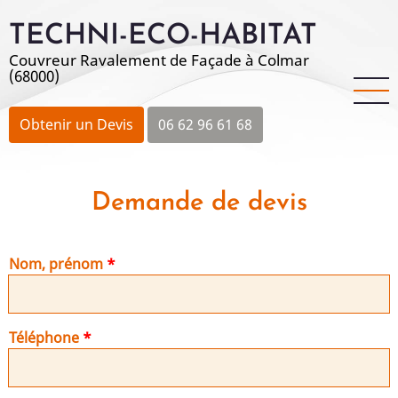
Aller
TECHNI-ECO-HABITAT
au
contenu
Couvreur Ravalement de Façade à Colmar
(68000)
principal
Obtenir un Devis
06 62 96 61 68
Demande de devis
Nom, prénom
Téléphone