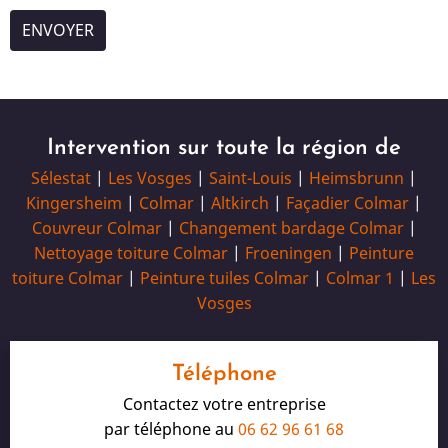
Intervention sur toute la région de
Sélestat
|
Les Vosges
|
Saint-Louis
|
Heimsbrunn
|
Kingersheim
|
Colmar
|
Altkirch
|
Façadier Colmar
|
Couvreur Colmar
|
Changement bardage Colmar
|
Nettoyage toiture Colmar
|
Froeningen
|
Peinture
toiture Colmar
|
Peinture tuiles Colmar
|
Colmar 1
|
Les
Vosges
Téléphone
Contactez votre entreprise
par téléphone au
06 62 96 61 68