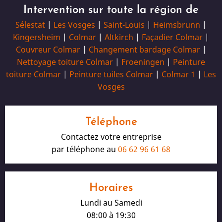
Intervention sur toute la région de
Sélestat
|
Les Vosges
|
Saint-Louis
|
Heimsbrunn
|
Kingersheim
|
Colmar
|
Altkirch
|
Façadier Colmar
|
Couvreur Colmar
|
Changement bardage Colmar
|
Nettoyage toiture Colmar
|
Froeningen
|
Peinture
toiture Colmar
|
Peinture tuiles Colmar
|
Colmar 1
|
Les
Vosges
Téléphone
Contactez votre entreprise
par téléphone au
06 62 96 61 68
Horaires
Lundi au Samedi
08:00 à 19:30