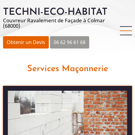
Aller
TECHNI-ECO-HABITAT
au
contenu
Couvreur Ravalement de Façade à Colmar
(68000)
principal
Obtenir un Devis
06 62 96 61 68
Services Maçonnerie