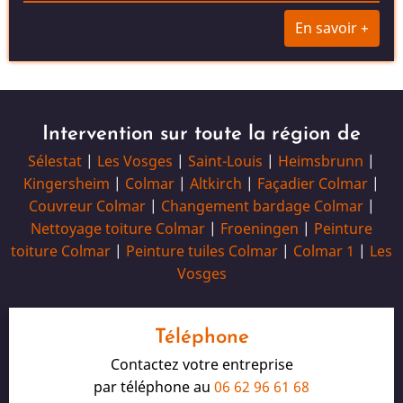
En savoir +
Intervention sur toute la région de
Sélestat
|
Les Vosges
|
Saint-Louis
|
Heimsbrunn
|
Kingersheim
|
Colmar
|
Altkirch
|
Façadier Colmar
|
Couvreur Colmar
|
Changement bardage Colmar
|
Nettoyage toiture Colmar
|
Froeningen
|
Peinture
toiture Colmar
|
Peinture tuiles Colmar
|
Colmar 1
|
Les
Vosges
Téléphone
Contactez votre entreprise
par téléphone au
06 62 96 61 68