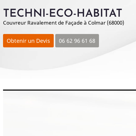
Aller
TECHNI-ECO-HABITAT
au
contenu
Couvreur Ravalement de Façade à Colmar (68000)
principal
Obtenir un Devis
06 62 96 61 68