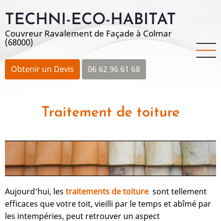
Aller
TECHNI-ECO-HABITAT
au
contenu
Couvreur Ravalement de Façade à Colmar
(68000)
principal
Obtenir un Devis
06 62 96 61 68
Traitement de toiture
Aujourd'hui, les
traitements de toiture
sont tellement
efficaces que votre toit, vieilli par le temps et abîmé par
les intempéries, peut retrouver un aspect