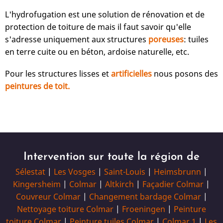
L'hydrofugation est une solution de rénovation et de
protection de toiture de mais il faut savoir qu'elle
s'adresse uniquement aux structures
poreuses
: tuiles
en terre cuite ou en béton, ardoise naturelle, etc.
Pour les structures lisses et
artificielles
nous posons des
peintures de toit.
Intervention sur toute la région de
Sélestat
|
Les Vosges
|
Saint-Louis
|
Heimsbrunn
|
Kingersheim
|
Colmar
|
Altkirch
|
Façadier Colmar
|
Couvreur Colmar
|
Changement bardage Colmar
|
Nettoyage toiture Colmar
|
Froeningen
|
Peinture
toiture Colmar
|
Peinture tuiles Colmar
|
Colmar 1
|
Les